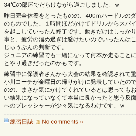
34℃の部屋でだらけながら過ごしました。ｗ
昨日完全休養をとったものの、400ｍハードルの
のものでした。１時間ほどかけてドリルからスパ
を起こしていったん終了です。動きだけはしっか
事と、疲労の溜め過ぎは避けたいのでいったんは
じゅうぶんの判断です。
ジュニアの練習でも一緒になって何本か走ること
とやり過ぎだったのかもです。
練習中に保護者さんから大会の結果を確認されて
小川コーチが金曜日の帰りがけに発表していたの
のの、まさか気にかけてくれているとは思っても
い結果になっていなくて本当に良かったと思う反
へのプレッシャーが少々気になるわけです。ｗ
練習日誌
No comments »