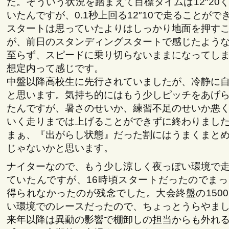
た。そういう状況を踏まえて目標タイムは12″20
いたんですが、0.1秒上回る12″10で走ることがで
スタートは思っていたよりはしっかり地面を押す
が、前日のスタンディングスタートで感じたよう
至らず、スピードに乗り切らないままになってし
想定内って感じです。
中盤以降高校生に先行されていましたが、冷静に
と思います。気持ち的にはもう少しピッチをあげ
たんですが、暑さのせいか、練習不足のせいか悪
いく走りまでは上げることができずに終わりまし
まぁ、『出がらし状態』だった割にはうまくまと
じゃないかと思います。
ナイターなので、もう少し涼しく夜っぽい環境で
ていたんですが、16時頃スタートだったのでま
得られなかったのが残念でした。大会終盤の150
い環境でのレースだったので、ちょっとうらやま
来年以降は異動の影響で棚卸しの担当からも外れ