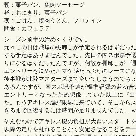
朝：菓子パン、魚肉ソーセージ
昼：おにぎり、菓子パン
夜：ごはん、焼肉うどん、プロテイン
間食：カフェラテ
シーズン前半の締めくくりです。
元々この日は職場の棚卸しが予定されるはずだっ
する予定はありませんでした。先日の国スポ県予
りになるはずだったんですが、何故か棚卸しが一
エントリーを決めたオマケ感たっぷりのレースに
後半戦が北陸マスターズまで空いてしまうのでち
あるんですが、国スポ県予選が標準記録の兼ね合い
エントリーとなったため想像していた以上に『出
た。もうアキレス腱が限界に来ていて、そこから
きるまで回復するには時間が足りませんでした。
そんなわけでアキレス腱の負担が大きいスタート
以降の走りを乱れることなく安定させることをテ