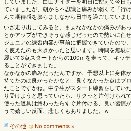
していました。白山ナイターを明日に控えて今日
ていましたが、朝から不思議と痛みが弱くて「行
んて期待感を膨らましながら日中を過ごしていま
いざ走り出してみると、まぁなかなかの痛みがあ
とかアップができそうな感じだったので勢いに任
ジュニアの練習内容が事前に把握できていたので
く使えたのも大きかったと思います。時間を無駄
履いて3点スタートからの100ｍを走って、キッ
ることができました。
なかなかの痛みだったんですが、予想以上に身体
持てたのは良かったかなと。良くなかった点はブ
たことですかね。中学生がスタート練習をしてい
り受けようと思っていたら、サクッと片付けられ
使った道具は終わったらすぐ片付ける、良い習慣
うで嬉しい反面、悲しくもありました。ｗ
その他
No comments »