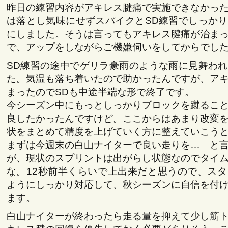
昨日の練習内容がアキレス腱痛で実施できなかっ
は落とし気味にせずスパイクとSD練習でしっか
にしました。そうは言ってもアキレス腱痛が治ま
で、アップをしながらご機嫌伺いをしてからでし
SD練習の途中でゲリラ豪雨のような雨に見舞わ
た。気温も落ち着いたので助かったんですが、ア
まったのでSDも中途半端な形で終了です。
今シーズン中にもっとしっかりブロックを蹴るこ
良したかったんですけど。ここからはあまり改変
状をまとめて精度を上げていく方に整えていこう
まずは今週末の白山ナイターで良い走りを… と
が、現状のスプリントは出がらし状態なのでタイ
な。12秒前半くらいで上出来だと思うので、ス
ようにしっかり対応して、秋シーズンに自信を付
ます。
白山ナイターが終わったら走る量を抑えて少し筋