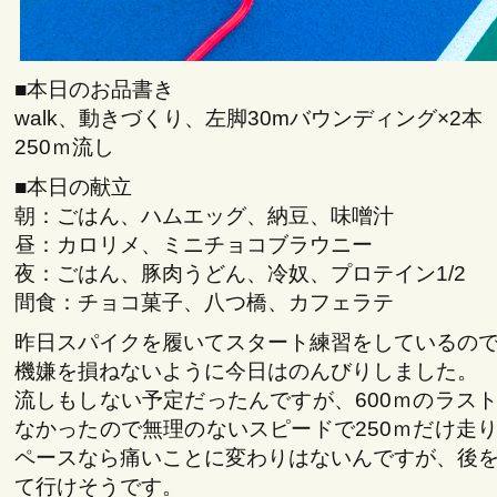
■本日のお品書き
walk、動きづくり、左脚30mバウンディング×2本
250ｍ流し
■本日の献立
朝：ごはん、ハムエッグ、納豆、味噌汁
昼：カロリメ、ミニチョコブラウニー
夜：ごはん、豚肉うどん、冷奴、プロテイン1/2
間食：チョコ菓子、八つ橋、カフェラテ
昨日スパイクを履いてスタート練習をしているの
機嫌を損ねないように今日はのんびりしました。
流しもしない予定だったんですが、600ｍのラス
なかったので無理のないスピードで250ｍだけ走
ペースなら痛いことに変わりはないんですが、後
て行けそうです。