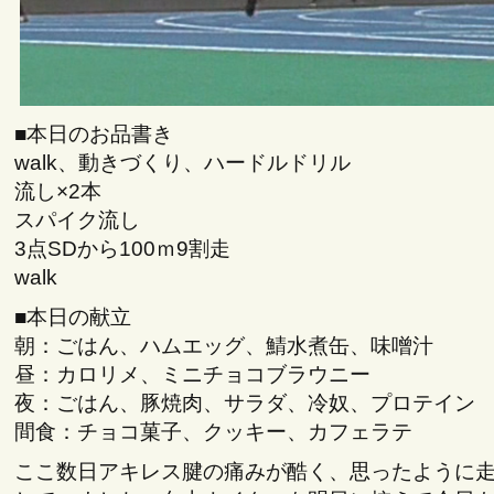
■本日のお品書き
walk、動きづくり、ハードルドリル
流し×2本
スパイク流し
3点SDから100ｍ9割走
walk
■本日の献立
朝：ごはん、ハムエッグ、鯖水煮缶、味噌汁
昼：カロリメ、ミニチョコブラウニー
夜：ごはん、豚焼肉、サラダ、冷奴、プロテイン
間食：チョコ菓子、クッキー、カフェラテ
ここ数日アキレス腱の痛みが酷く、思ったように