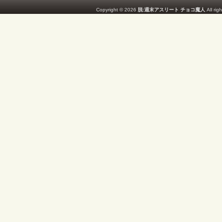
Copyright © 2026
脱:週末アスリート チョコ魔人
All rig