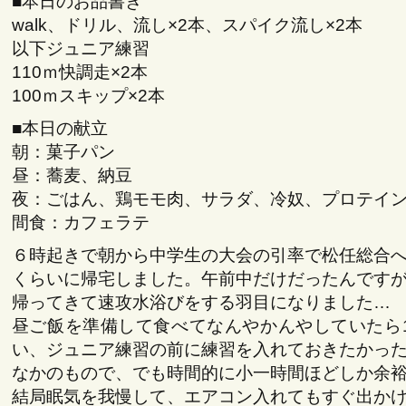
■本日のお品書き
walk、ドリル、流し×2本、スパイク流し×2本
以下ジュニア練習
110ｍ快調走×2本
100ｍスキップ×2本
■本日の献立
朝：菓子パン
昼：蕎麦、納豆
夜：ごはん、鶏モモ肉、サラダ、冷奴、プロテイ
間食：カフェラテ
６時起きで朝から中学生の大会の引率で松任総合
くらいに帰宅しました。午前中だけだったんです
帰ってきて速攻水浴びをする羽目になりました…
昼ご飯を準備して食べてなんやかんやしていたら
い、ジュニア練習の前に練習を入れておきたかっ
なかのもので、でも時間的に小一時間ほどしか余
結局眠気を我慢して、エアコン入れてもすぐ出か