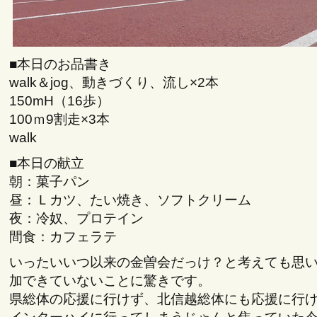
■本日のお品書き
walk＆jog、動きづくり、流し×2本
150mH（16歩）
100ｍ9割走×3本
walk
■本日の献立
朝：菓子パン
昼：Ｌカツ、たい焼き、ソフトクリーム
夜：冷奴、プロテイン
間食：カフェラテ
いったいいつ以来の金曽会だっけ？と考えても思
加できていないことに驚きです。
県総体の応援に行けず、北信越総体にも応援に行