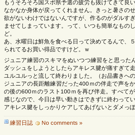
もうそろそろ国スポ県予選の疲労も抜けてきて良
なかなか身体が戻ってくれません。きっと暑さの
欲がないわけではないんですが、作るのがダルす
ませてしまっています。って、いつも簡単なもの
ど。
あ、水曜日は鮮魚を食べる日って決めてるんで、
られてるお買い得品ですけど。ｗ
ジュニア練習のスキマをぬいつつ練習をと思ったん
ダッシュをしようとしたらアキレス腱が痛すぎて
ユルユルっと流して終わりました。（お品書きへ
ジュニアの長距離練習だった400ｍの伴走で声を
の後の600ｍのラスト100ｍを再び伴走。すべて
感じなので、今日は早い動きはできずに終わって
アキレス腱をしっかりケアしてあげないとダメっ
練習日誌
No comments »