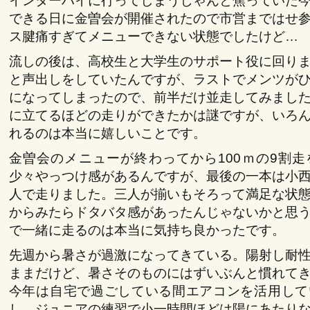
インターハイに行ってしまうじゃんと焦っていた
できる日に金曽会が開催されたので市営まではせ
ス腱痛すぎてメニューできない状態でしたけど…
流しの後は、高校生と大学生のサポート役に回り
と声出しをしていたんですが、ラストでメンツが
になってしまったので、前半だけ並走してみまし
に立てるほどの走りができたかは謎ですが、いろ
れるのは本当に嬉しいことです。
金曽会のメニューが終わってから100ｍの9割
少々やっつけ感があるんですが、最後の一本は小
人で走りました。三人が揃いもそろって満足な状
からみたらドタバタ感があったんじゃないかと思
で一緒に走るのは本当に気持ち良かったです。
先週から暑さが過激になってきている。陽射し耐
ままだけど、暑さそのものにはずいぶんと慣れて
今年は自宅で過ごしている間エアコンを活用して
し、ジュニアの練習で小一時間ほどは陽にあたり