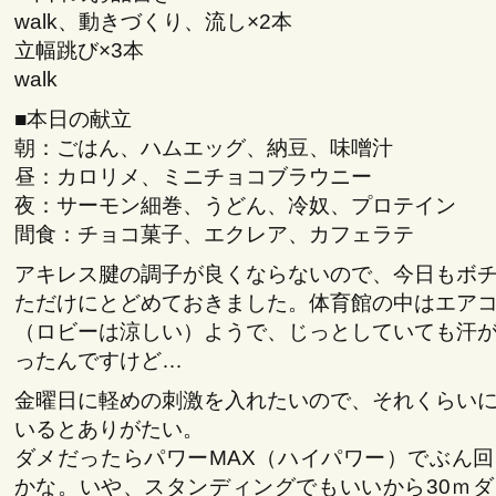
walk、動きづくり、流し×2本
立幅跳び×3本
walk
■本日の献立
朝：ごはん、ハムエッグ、納豆、味噌汁
昼：カロリメ、ミニチョコブラウニー
夜：サーモン細巻、うどん、冷奴、プロテイン
間食：チョコ菓子、エクレア、カフェラテ
アキレス腱の調子が良くならないので、今日もボ
ただけにとどめておきました。体育館の中はエア
（ロビーは涼しい）ようで、じっとしていても汗
ったんですけど…
金曜日に軽めの刺激を入れたいので、それくらい
いるとありがたい。
ダメだったらパワーMAX（ハイパワー）でぶん
かな。いや、スタンディングでもいいから30ｍ