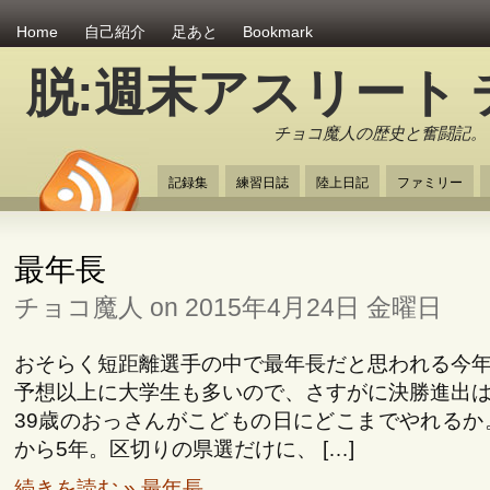
Home
自己紹介
足あと
Bookmark
脱:週末アスリート
チョコ魔人の歴史と奮闘記。
記録集
練習日誌
陸上日記
ファミリー
最年長
チョコ魔人 on 2015年4月24日 金曜日
おそらく短距離選手の中で最年長だと思われる今
予想以上に大学生も多いので、さすがに決勝進出
39歳のおっさんがこどもの日にどこまでやれるか
から5年。区切りの県選だけに、 […]
続きを読む » 最年長