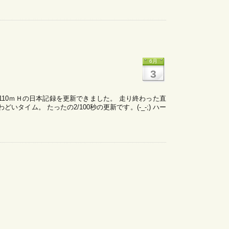
6月
3
110ｍＨの日本記録を更新できました。 走り終わった直
タイム。 たったの2/100秒の更新です。(-_-;) ハー