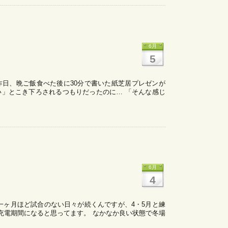
6月
5
) 昨日、晩ご飯食べた後に30分で書いた紙芝居プレゼンが
い」とこき下ろされるつもりだったのに… 「そんな感じ
6月
4
た一ヶ月ほど試合のない日々が続くんですが、4・5月と練
充電期間になると思ってます。 なかなか良い状態で冬場