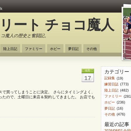
rk
スリート チョコ魔人
ョコ魔人の歴史と奮闘記。
陸上日記
ファミリー
ホビー
夢日記
その他
カテゴリー
6月
17
記録集
(19)
練習日誌
(773)
陸上日記
(482)
スで買ってしまうことに決定。 さらにタイミングよく、
ファミリー
(281
ったので、土曜日に来店＆契約してきました。 お店でも
ホビー
(236)
夢日記
(16)
その他
(476)
最近の記事
2026/08/02 合