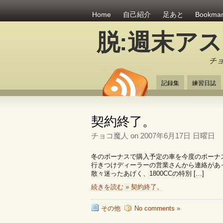
Home
自己紹介
足あと
Bookma
脱:週末ア
チ
記録集
練習日誌
契約終了。
チョコ魔人 on 2007年6月17日 日曜日
冬のボーナスで購入予定の車を今度のボーナ
行きつけディーラーの営業さんから連絡があ
散々迷ったあげく、1800CCの特別 […]
続きを読む » 契約終了。
その他
No comments »