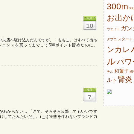
300m
30
お出か
6月
10
ガン
ウエイト
スタート
タブロ
市中央店へ駆け込んだんですが、「ももこ」はすべて出払
ジエンスを買ってまでして500ポイント貯めたのに。
ンカレ
ル
パワ
和菓子
チル
団
腎炎
ルト
6月
7
.0の実態がわからない… 「さて、そろそろ反撃してもいいです
してたみたいだし。(-_-;) 実態を伴わないブランド力