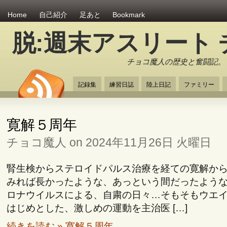
Home
自己紹介
足あと
Bookmark
脱:週末アスリート
チョコ魔人の歴史と奮闘記。
記録集
練習日誌
陸上日記
ファミリー
寛解５周年
チョコ魔人 on 2024年11月26日 火曜日
腎生検からステロイドパルス治療を経ての寛解か
みれば長かったような、あっという間だったよう
ロナウイルスによる、自粛の日々…そもそもウエ
はじめとした、激しめの運動を主治医 […]
続きを読む » 寛解５周年