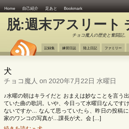
Home
自己紹介
足あと
Bookmark
脱:週末アスリート
チョコ魔人の歴史と奮闘記。
記録集
練習日誌
陸上日記
ファミリー
犬
チョコ魔人 on 2020年7月22日 水曜日
♪水曜の朝はキライだと おまえは妙なことを言う
ていた曲の歌詞。いや、今日って水曜日なんです
ないですか… なんて思っていたら、昨日の投稿
家のワンコの写真が…課長が犬。会 […]
続きを読む » 犬