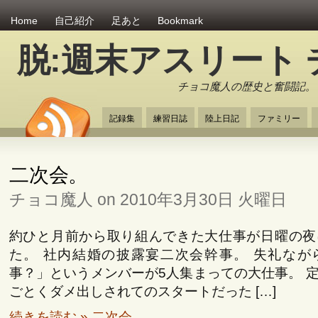
Home
自己紹介
足あと
Bookmark
脱:週末アスリート
チョコ魔人の歴史と奮闘記。
記録集
練習日誌
陸上日記
ファミリー
二次会。
チョコ魔人 on 2010年3月30日 火曜日
約ひと月前から取り組んできた大仕事が日曜の夜
た。 社内結婚の披露宴二次会幹事。 失礼なが
事？」というメンバーが5人集まっての大仕事。 
ごとくダメ出しされてのスタートだった […]
続きを読む » 二次会。