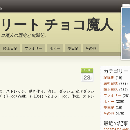
rk
スリート チョコ魔人
ョコ魔人の歴史と奮闘記。
陸上日記
ファミリー
ホビー
夢日記
その他
カテゴリー
12月
28
記録集
(19)
練習日誌
(773)
陸上日記
(482)
分、体操、ストレッチ、動き作り、流し、ダッシュ 変形ダッシ
ファミリー
(281
=jog+Walk、r=10分）×2セット jog、体操、ストレ
ホビー
(236)
夢日記
(16)
その他
(476)
最近の記事
2026/08/02 合