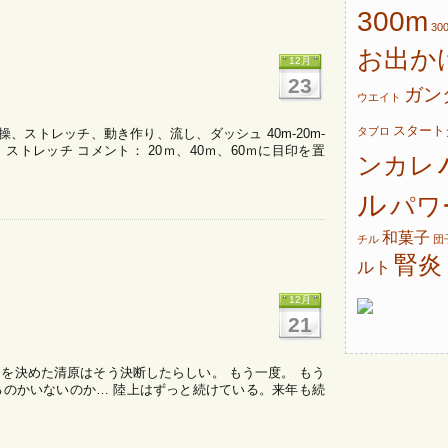
300m
30
お出か
12月
23
ガン
ウエイト
スタート
タブロ
、体操、ストレッチ、動き作り、流し、ダッシュ 40m-20m-
体操、ストレッチ コメント： 20ｍ、40ｍ、60ｍに目印を置
ンカレ
ル
パワ
和菓子
チル
団
腎炎
ルト
12月
21
を決めた清原はそう決断したらしい。 もう一度。 もう
るのかいないのか… 陸上はずっと続けている。来年も続