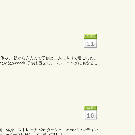
12月
11
休み。 朝から夕方まで子供と二人っきりで過ごした。
なかなかgood♪ 子供も喜ぶし、トレーニングにもなるし
12月
10
ン2周、体操、ストレッチ 50ｍダッシュ－50ｍバウンディン
分/kmペース目標）→8’29&#822 […]