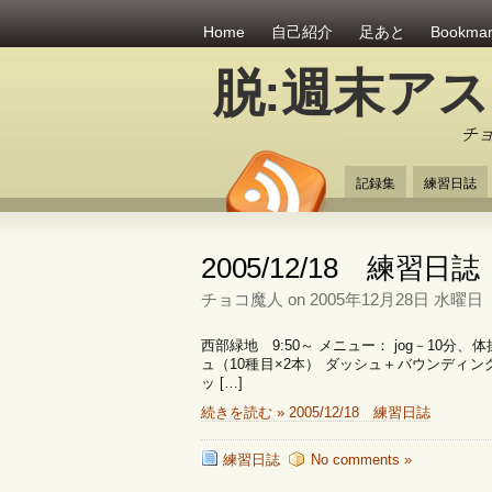
Home
自己紹介
足あと
Bookma
脱:週末ア
チ
記録集
練習日誌
2005/12/18 練習日誌
チョコ魔人 on 2005年12月28日 水曜日
西部緑地 9:50～ メニュー： jog－10
ュ（10種目×2本） ダッシュ＋バウンディング（R
ッ […]
続きを読む » 2005/12/18 練習日誌
練習日誌
No comments »