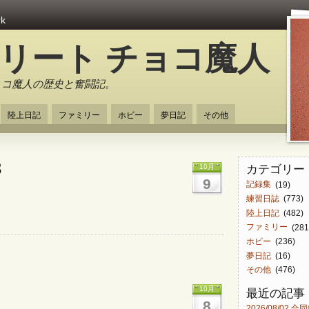
rk
スリート チョコ魔人
ョコ魔人の歴史と奮闘記。
陸上日記
ファミリー
ホビー
夢日記
その他
3
カテゴリー
10月
9
記録集
(19)
練習日誌
(773)
陸上日記
(482)
ファミリー
(281
ホビー
(236)
夢日記
(16)
その他
(476)
10月
最近の記事
8
2026/08/02 合