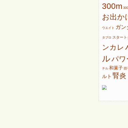
300m
30
お出か
ガン
ウエイト
スタート
タブロ
ンカレ
ル
パワ
和菓子
チル
団
腎炎
ルト