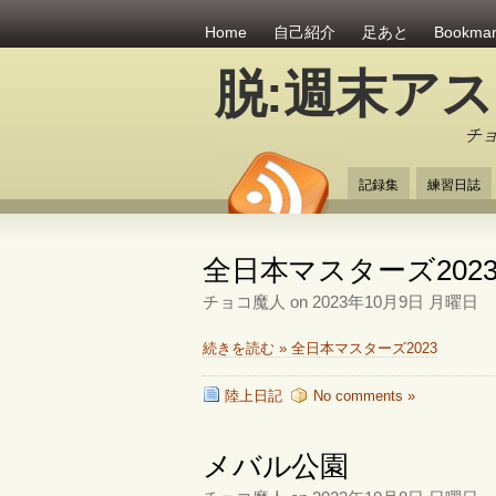
Home
自己紹介
足あと
Bookma
脱:週末ア
チ
記録集
練習日誌
全日本マスターズ202
チョコ魔人 on 2023年10月9日 月曜日
続きを読む » 全日本マスターズ2023
陸上日記
No comments »
メバル公園