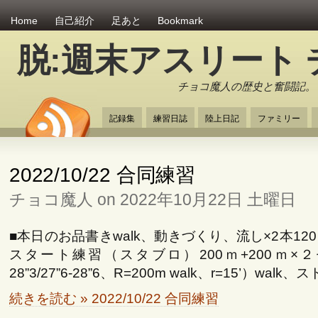
Home
自己紹介
足あと
Bookmark
脱:週末アスリート
チョコ魔人の歴史と奮闘記。
記録集
練習日誌
陸上日記
ファミリー
2022/10/22 合同練習
チョコ魔人 on 2022年10月22日 土曜日
■本日のお品書きwalk、動きづくり、流し×2本12
スタート練習（スタブロ）200ｍ+200ｍ×２セッ
28”3/27”6-28”6、R=200m walk、r=15’）walk、スト
続きを読む » 2022/10/22 合同練習