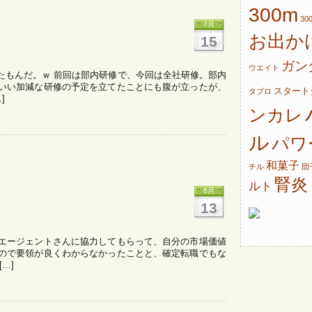
300m
30
7月
お出か
15
ガン
ウエイト
たもんだ。ｗ 前回は部内研修で、今回は全社研修。部内
いい加減な研修の予定を立てたことにも腹が立ったが、
スタート
タブロ
]
ンカレ
ル
パワ
和菓子
チル
団
腎炎
ルト
6月
13
エージェントさんに協力してもらって、自分の市場価値
ので要領が良くわからなかったことと、確定転職でもな
…]