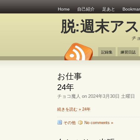
Home
自己紹介
足あと
Bookma
脱:週末ア
チ
記録集
練習日誌
お仕事
24年
チョコ魔人 on 2024年3月30日 土曜日
続きを読む » 24年
その他
No comments »