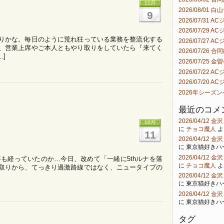
11月
2026/08/01 
9
2026/07/31 
2026/07/29 
りかな。毎日のように荒れ狂っている業務を整流化する
2026/07/27 
、営業上席やご本人ともやり取りをしていたら『来てく
2026/07/26 合
]
2026/07/25 金
2026/07/22 
2026/07/20 
2026年シーズ
最近のコメ
2026/04/12
10月
に
チョコ魔人
よ
11
2026/04/12
に
東京猫好きハ
2026/04/12
=3404 もう半年も経っていたのか…今日、改めて「一緒に5thルナを落
に
チョコ魔人
よ
取りから、てっきり過激路線ではなく、ニュータイプの
2026/04/12
に
東京猫好きハ
2026/04/12
に
東京猫好きハ
タグ