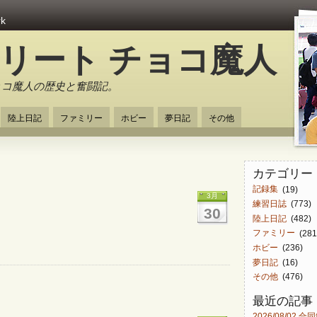
rk
スリート チョコ魔人
ョコ魔人の歴史と奮闘記。
陸上日記
ファミリー
ホビー
夢日記
その他
カテゴリー
記録集
(19)
3月
練習日誌
(773)
30
陸上日記
(482)
ファミリー
(281
ホビー
(236)
夢日記
(16)
その他
(476)
最近の記事
2026/08/02 合