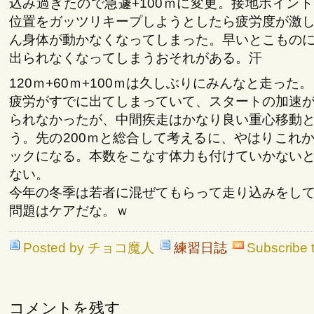
込み過ぎたので急遽+100ｍに変更。接地ポイン
位置をガッツリキープしようとしたら疲労度が激
ん身体が動かなくなってしまった。早いとこもの
出られなくなってしまうおそれがある。汗
120ｍ+60ｍ+100ｍは久しぶりにみんなと走った。
疲労がすでに出てしまっていて、スタートの加速
られなかったが、中間疾走はかなり良い重心移動
う。先の200ｍと総合して考えるに、やはりこれ
ックになる。本数をこなす体力も付けていかない
ない。
今年の冬季は若者に混ぜてもらって走り込みをし
問題はケアだな。ｗ
Posted by チョコ魔人
練習日誌
Subscribe 
コメントを残す