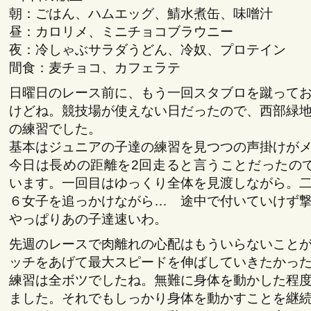
朝：ごはん、ハムエッグ、鯖水煮缶、味噌汁
昼：カロリメ、ミニチョコブラウニー
夜：冷しゃぶサラダうどん、冷奴、プロテイン
間食：麦チョコ、カフェラテ
日曜日のレース前に、もう一回スタブロを蹴って
けどね。競技場が使えない日だったので、西部緑
の練習でした。
基本はジュニアの子達の練習を見つつの声掛けが
今日は長めの距離を2回走ると言うことだったの
います。一回目はゆっくり全体を見渡しながら。
６女子を追っかけながら… 途中で付いていけず
やっぱりあの子達速いわ。
先週のレースで肉離れの心配はもういらないこと
ッチをあげて最大スピードを伸ばしていきたかっ
練習は全ボツでしたね。無難に身体を動かした程
ました。それでもしっかり身体を動かすことを継