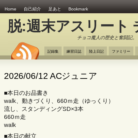
Home
自己紹介
足あと
Bookmark
脱:週末アスリート
チョコ魔人の歴史と奮闘記。
記録集
練習日誌
陸上日記
ファミリー
2026/06/12 ACジュニア
■本日のお品書き
walk、動きづくり、660ｍ走（ゆっくり）
流し、スタンディングSD×3本
660ｍ走
walk
■本日の献立